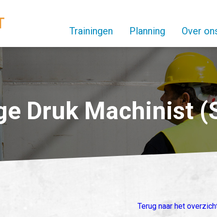
Trainingen
Planning
Over on
e Druk Machinist (
Terug naar het overzich