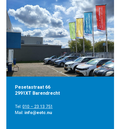
Pesetastraat 66
2991XT Barendrecht
Tel:
010 – 23 13 751
Mail:
info@eotc.nu