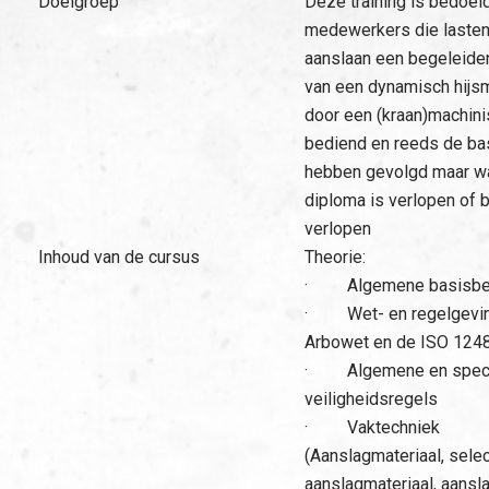
Doelgroep
Deze training is bedoel
medewerkers die lasten
aanslaan een begeleide
van een dynamisch hijsm
door een (kraan)machini
bediend en reeds de ba
hebben gevolgd maar wa
diploma is verlopen of 
verlopen
Inhoud van de cursus
Theorie:
· Algemene basisbe
· Wet- en regelgevin
Arbowet en de ISO 124
· Algemene en speci
veiligheidsregels
· Vaktechniek
(Aanslagmateriaal, selec
aanslagmateriaal, aansla